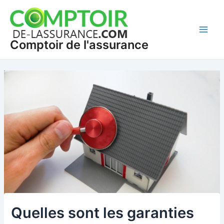
Aller
Navigation
Main
au
des
Men
contenu
articles
Comptoir de l'assurance
Quelles sont les garanties