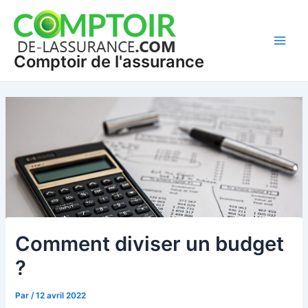
Aller
Navigation
Main
au
des
Men
contenu
articles
Comptoir de l'assurance
Comment diviser un budget
?
Par
/
12 avril 2022