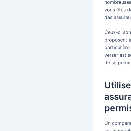
nombreuses 
vous êtes d
des assureur
Ceux-ci sont
proposent à 
particulière
verser est 
de se prémun
Utilis
assur
permi
Un comparat
sur le marc