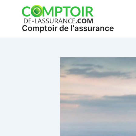
Aller
Navigation
au
des
contenu
articles
Comptoir de l'assurance