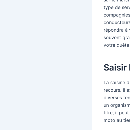
type de serv
compagnies 
conducteurs 
répondra à v
souvent gra
votre quête
Saisir
La saisine 
recours. Il 
diverses te
un organism
titre, il pe
moto au tier