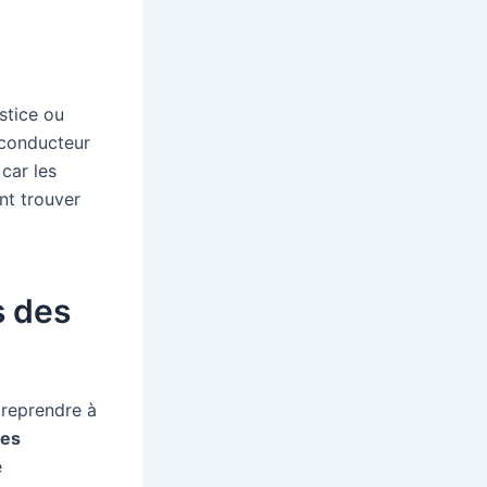
stice ou
 conducteur
 car les
nt trouver
s des
 reprendre à
res
e