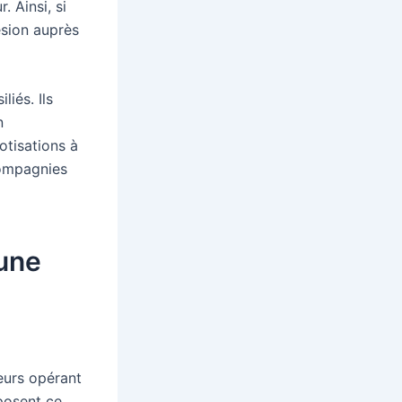
 Ainsi, si
ésion auprès
iés. Ils
n
otisations à
compagnies
 une
eurs opérant
oposent ce