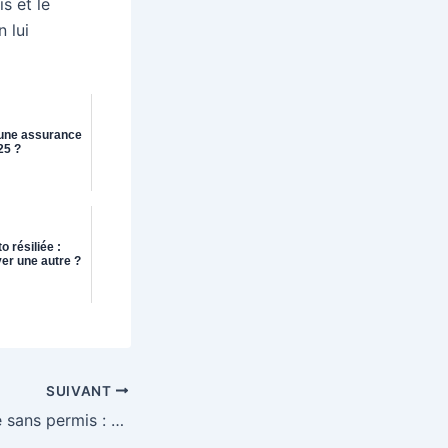
s et le
 lui
d'une assurance
25 ?
 résiliée :
er une autre ?
SUIVANT
Assurance Voiture sans permis : quelle offre choisir ?