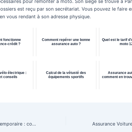
écessaires pour remonter a moto. Son siège se trouve à Pari
ssiers est reçu par son secrétariat. Vous pouvez le faire en
 en vous rendant à son adresse physique.
 fonctionne
Comment repérer une bonne
Quel est le tarif 
nce-crédit ?
assurance auto ?
moto 1
élo électrique :
Calcul de la vétusté des
Assurance auto
 et conseils
équipements sportifs
comment en trouv
Assurance auto temporaire : comment réussir son choix ?