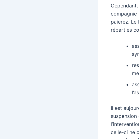
Cependant, 
compagnie d
paierez. Le 
réparties c
ass
syn
res
mé
as
l’a
Il est aujou
suspension 
l’interventi
celle-ci ne 