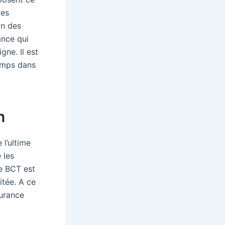
des
on des
ance qui
gne. Il est
emps dans
n
l’ultime
 les
Le BCT est
itée. A ce
surance