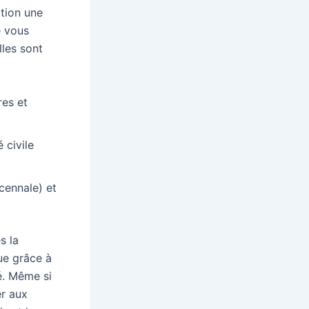
tion une
e vous
lles sont
res et
 civile
cennale) et
s la
ue grâce à
é. Même si
er aux