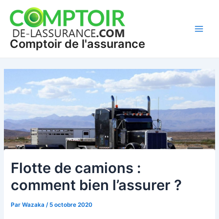
Aller
Navigation
Main
au
des
Men
contenu
articles
Comptoir de l'assurance
Flotte de camions :
comment bien l’assurer ?
Par
Wazaka
/
5 octobre 2020